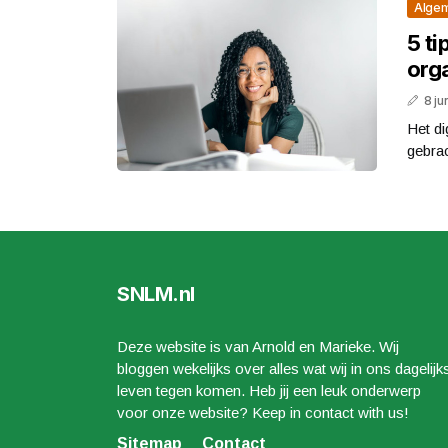
Alge
5 ti
org
8 ju
Het di
gebrac
SNLM.nl
Deze website is van Arnold en Marieke. Wij
bloggen wekelijks over alles wat wij in ons dagelijk
leven tegen komen. Heb jij een leuk onderwerp
voor onze website? Keep in contact with us!
Sitemap
Contact