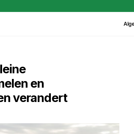
Alg
leine
elen en
en verandert