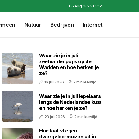
06 Aug 2026 08:54
emeen
Natuur
Bedrijven
Internet
Waar zie je in juli
zeehondenpups op de
Wadden en hoe herken je
ze?
16 juli 2026
2 min leestijd
Waar zie je in juli lepelaars
langs de Nederlandse kust
en hoe herken je ze?
23 juli 2026
2 min leestijd
Hoe laat vliegen
dwergvleermuizen uit in