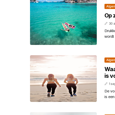
Alge
Op 
30 a
Drukke
wordt 
Alge
Waa
is 
1 s
De vo
is ee