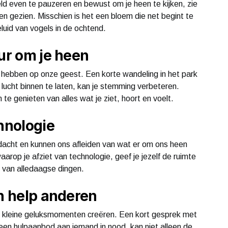
d even te pauzeren en bewust om je heen te kijken, zie
en gezien. Misschien is het een bloem die net begint te
luid van vogels in de ochtend.
uur om je heen
hebben op onze geest. Een korte wandeling in het park
lucht binnen te laten, kan je stemming verbeteren.
te genieten van alles wat je ziet, hoort en voelt.
chnologie
ndacht en kunnen ons afleiden van wat er om ons heen
rop je afziet van technologie, geef je jezelf de ruimte
 van alledaagse dingen.
en help anderen
 kleine geluksmomenten creëren. Een kort gesprek met
een hulpaanbod aan iemand in nood, kan niet alleen de