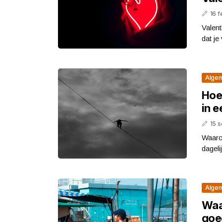
16 f
Valent
dat je
Alge
Hoe 
in e
15 
Waarom
dageli
Alge
Waa
goe