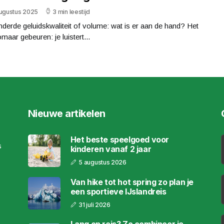
augustus 2025
3 min leestijd
derde geluidskwaliteit of volume: wat is er aan de hand? Het
maar gebeuren: je luistert...
Nieuwe artikelen
Het beste speelgoed voor
s
kinderen vanaf 2 jaar
5 augustus 2026
Van hike tot hot spring zo plan je
een sportieve IJslandreis
31 juli 2026
Lang op reis? Zo combineer je