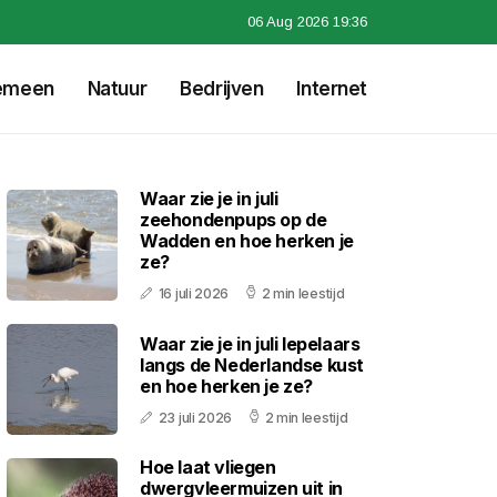
06 Aug 2026 19:36
emeen
Natuur
Bedrijven
Internet
Waar zie je in juli
zeehondenpups op de
Wadden en hoe herken je
ze?
16 juli 2026
2 min leestijd
Waar zie je in juli lepelaars
langs de Nederlandse kust
en hoe herken je ze?
23 juli 2026
2 min leestijd
Hoe laat vliegen
dwergvleermuizen uit in