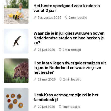
Het beste speelgoed voor kinderen
vanaf 2 jaar
5 augustus 2026
2 min leestijd
Waar zie je in juli gierzwaluwen boven
Nederlandse steden en hoe herken je
ze?
25 juni 2026
2 min leestijd
Hoe laat vliegen dwergvleermuizen uit
in juni in Nederland en waar zie je ze
het beste?
28 mei 2026
2 min leestijd
Henk Kras vermogen: zijn rol in het
familiebedrijf
20 juni 2026
1 min leestijd