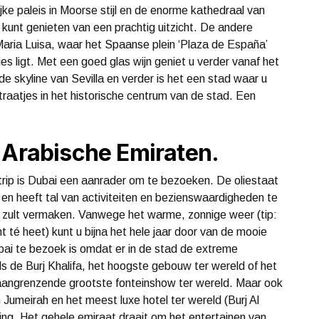
ijke paleis in Moorse stijl en de enorme kathedraal van
 kunt genieten van een prachtig uitzicht. De andere
Maria Luisa, waar het Spaanse plein ‘Plaza de España’
s ligt. Met een goed glas wijn geniet u verder vanaf het
e skyline van Sevilla en verder is het een stad waar u
straatjes in het historische centrum van de stad. Een
 Arabische Emiraten.
trip is Dubai een aanrader om te bezoeken. De oliestaat
 en heeft tal van activiteiten en bezienswaardigheden te
k zult vermaken. Vanwege het warme, zonnige weer (tip:
 té heet) kunt u bijna het hele jaar door van de mooie
ai te bezoek is omdat er in de stad de extreme
ls de Burj Khalifa, het hoogste gebouw ter wereld of het
angrenzende grootste fonteinshow ter wereld. Maar ook
umeirah en het meest luxe hotel ter wereld (Burj Al
ding. Het gehele emiraat draait om het entertainen van