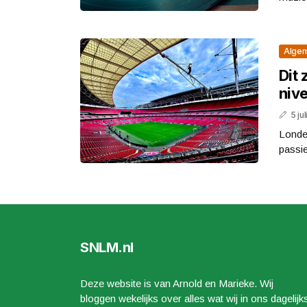
Alge
Dit 
nive
5 ju
Londen
passie
SNLM.nl
Deze website is van Arnold en Marieke. Wij
bloggen wekelijks over alles wat wij in ons dagelijk