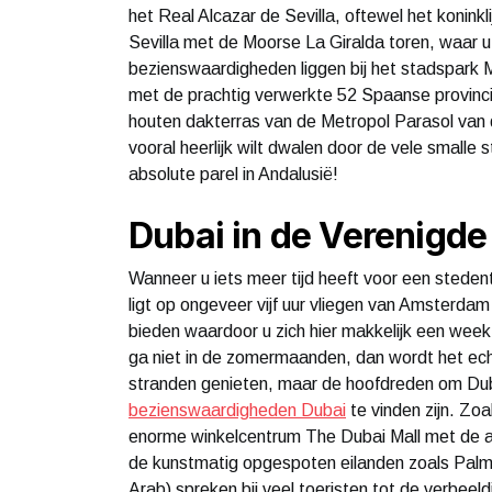
het Real Alcazar de Sevilla, oftewel het koninkl
Sevilla met de Moorse La Giralda toren, waar u
bezienswaardigheden liggen bij het stadspark 
met de prachtig verwerkte 52 Spaanse provincie
houten dakterras van de Metropol Parasol van d
vooral heerlijk wilt dwalen door de vele smalle 
absolute parel in Andalusië!
Dubai in de Verenigde
Wanneer u iets meer tijd heeft voor een steden
ligt op ongeveer vijf uur vliegen van Amsterdam
bieden waardoor u zich hier makkelijk een wee
ga niet in de zomermaanden, dan wordt het echt
stranden genieten, maar de hoofdreden om Dub
bezienswaardigheden Dubai
te vinden zijn. Zoa
enorme winkelcentrum The Dubai Mall met de a
de kunstmatig opgespoten eilanden zoals Palm J
Arab) spreken bij veel toeristen tot de verbeel