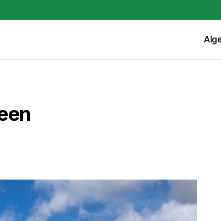
Alg
 een