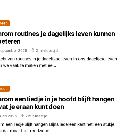
meen
rom routines je dagelijks leven kunnen
beteren
september 2025
2 min leestijd
cht van routines in je dagelijkse leven In ons dagelijkse leven
n we vaak te maken met ee...
meen
om een liedje in je hoofd blijft hangen
wat je eraan kunt doen
nuari 2026
2 min leestijd
 een liedje blijft hangen Bijna iedereen kent het: een stukje
 dat maar blijft rondzinge...