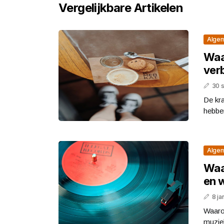
Vergelijkbare Artikelen
Alge
Waa
ver
30 
De kra
hebbe
Alge
Waar
en 
8 ja
Waarom
muziek