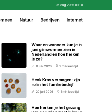
07 Aug 2026 08:10
emeen
Natuur
Bedrijven
Internet
Waar en wanneer kun je in
juni glimwormen zien in
Nederland en hoe herken
je ze?
11 juni 2026
2 min leestijd
Henk Kras vermogen: zijn
rol in het familiebedrijf
20 juni 2026
1 min leestijd
Hoe herken je het gezang