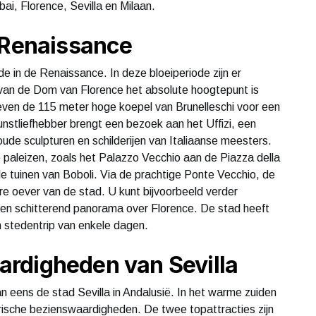
ai, Florence, Sevilla en Milaan.
 Renaissance
de in de Renaissance. In deze bloeiperiode zijn er
an de Dom van Florence het absolute hoogtepunt is
ven de 115 meter hoge koepel van Brunelleschi voor een
unstliefhebber brengt een bezoek aan het Uffizi, een
oude sculpturen en schilderijen van Italiaanse meesters.
 paleizen, zoals het Palazzo Vecchio aan de Piazza della
de tuinen van Boboli. Via de prachtige Ponte Vecchio, de
ere oever van de stad. U kunt bijvoorbeeld verder
en schitterend panorama over Florence. De stad heeft
 stedentrip van enkele dagen.
rdigheden van Sevilla
 eens de stad Sevilla in Andalusië. In het warme zuiden
torische bezienswaardigheden. De twee topattracties zijn