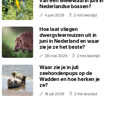
van een wielewaal in juni in
Nederlandse bossen?
4 juni 2026
2 min leestijd
Hoe laat vliegen
dwergvleermuizen uit in
juni in Nederland en waar
zie je ze het beste?
28 mei 2026
2 min leestijd
Waar zie je in juli
zeehondenpups op de
Wadden en hoe herken je
ze?
16 juli 2026
2 min leestijd