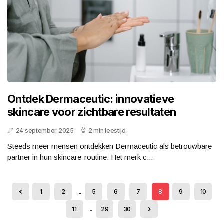
Ontdek Dermaceutic: innovatieve
skincare voor zichtbare resultaten
24 september 2025
2 min leestijd
Steeds meer mensen ontdekken Dermaceutic als betrouwbare
partner in hun skincare-routine. Het merk c...
1
2
...
5
6
7
8
9
10
11
...
29
30