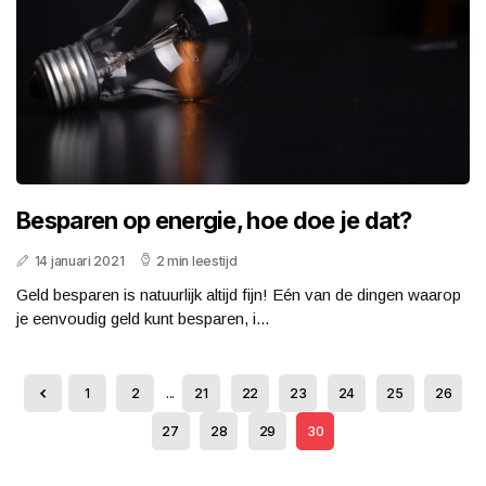
Besparen op energie, hoe doe je dat?
14 januari 2021
2 min leestijd
Geld besparen is natuurlijk altijd fijn! Eén van de dingen waarop
je eenvoudig geld kunt besparen, i...
1
2
...
21
22
23
24
25
26
27
28
29
30