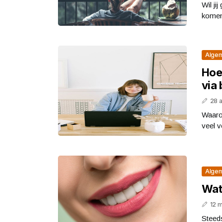
Wil ji
komen
Alge
Hoe 
via 
28 
Waaro
veel v
Alge
Wat
12 m
Steeds