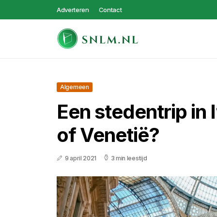
Adverteren
Contact
Algemeen
Een stedentrip in I
of Venetië?
9 april 2021
3 min leestijd