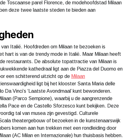
de Toscaanse parel Florence, de modehoofdstad Milaan
bben deze twee laatste steden te bieden aan
igheden
en van Italië. Hoofdreden om Milaan te bezoeken is
 hart is van de trendy mode in Italië. Maar Milaan heeft
e restaurants. De absolute topattractie van Milaan is
ukwekkende kathedraal ligt aan de Piazza del Duomo en
or een schitterend uitzicht op de
Milaan
ienswaardigheid ligt bij het klooster Santa Maria delle
do Da Vinci’s ‘Laatste Avondmaal’ kunt bewonderen.
Milaan (Parco Sempione), waarbij u de aangrenzende
lla Pace en de Castello Sforzesco kunt bekijken. Deze
oordig tal van musea zijn gevestigd. Culturele
 Scala theatergebouw of bezoeken in de kunstenaarswijk
bbers komen aan hun trekken met een rondleiding door
ilaan (AC Milan en Internazionale) hun thuisbasis hebben.