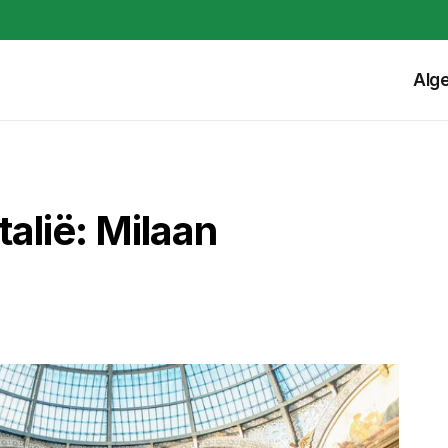
Alg
talië: Milaan