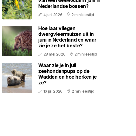
van een wielewaal in juni in
Nederlandse bossen?
4 juni 2026
2 min leestijd
Hoe laat vliegen
dwergvleermuizen uit in
juni in Nederland en waar
zie je ze het beste?
28 mei 2026
2 min leestijd
Waar zie je in juli
zeehondenpups op de
Wadden en hoe herken je
ze?
16 juli 2026
2 min leestijd