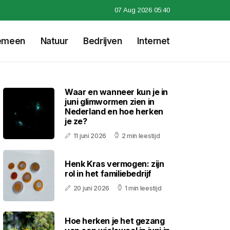
07 Aug 2026 05:40
emeen
Natuur
Bedrijven
Internet
Waar en wanneer kun je in
juni glimwormen zien in
Nederland en hoe herken
je ze?
11 juni 2026
2 min leestijd
Henk Kras vermogen: zijn
rol in het familiebedrijf
20 juni 2026
1 min leestijd
Hoe herken je het gezang