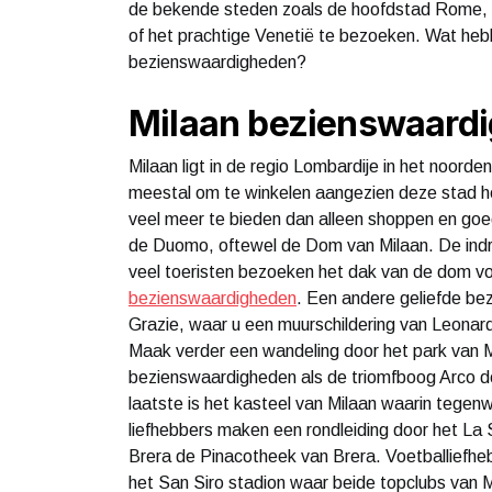
de bekende steden zoals de hoofdstad Rome, 
of het prachtige Venetië te bezoeken. Wat he
bezienswaardigheden?
Milaan bezienswaard
Milaan ligt in de regio Lombardije in het noord
meestal om te winkelen aangezien deze stad het
veel meer te bieden dan alleen shoppen en goed
de Duomo, oftewel de Dom van Milaan. De indr
veel toeristen bezoeken het dak van de dom vo
bezienswaardigheden
. Een andere geliefde bez
Grazie, waar u een muurschildering van Leonar
Maak verder een wandeling door het park van 
bezienswaardigheden als de triomfboog Arco de
laatste is het kasteel van Milaan waarin tegenw
liefhebbers maken een rondleiding door het La
Brera de Pinacotheek van Brera. Voetballiefhe
het San Siro stadion waar beide topclubs van M