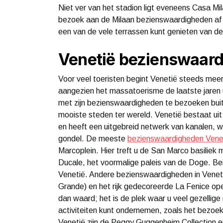
Niet ver van het stadion ligt eveneens Casa Mi
bezoek aan de Milaan bezienswaardigheden af m
een van de vele terrassen kunt genieten van de
Venetië bezienswaar
Voor veel toeristen begint Venetië steeds meer
aangezien het massatoerisme de laatste jaren u
met zijn bezienswaardigheden te bezoeken bui
mooiste steden ter wereld. Venetië bestaat uit
en heeft een uitgebreid netwerk van kanalen,
gondel. De meeste
bezienswaardigheden Vene
Marcoplein. Hier treft u de San Marco basiliek 
Ducale, het voormalige paleis van de Doge. Be
Venetië. Andere bezienswaardigheden in Venetië
Grande) en het rijk gedecoreerde La Fenice op
dan waard; het is de plek waar u veel gezellige 
activiteiten kunt ondernemen, zoals het bezo
Venetië zijn de Peggy Guggenheim Collection e