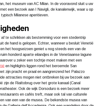
lan, het museum van AC Milan. In de vooravond sluit u uw
et een bezoek aan I Navigli, de kanalenwijk, waar u op
 typisch Milanese aperitieven.
digheden
 af te schrikken als bestemming voor een stedentrip
it de hand is gelopen. Echter, wanneer u besluit Venetië
ten het hoogseizoen geniet u nog steeds een van de
 ruim honderd aparte eilandjes in de Venetiaanse lagune
 waarover u zeker een tochtje moet maken met een
tië
en highlights liggen rond het beroemde San
met zijn pracht en praal en aangrenzend het Palazzo
ide attracties mogen niet ontbreken bij uw bezoek aan
 zijn de Rialtobrug over het grote kanaal (Canal
eratheater. Ook de wijk Dorsoduro is een bezoek meer
restaurants en cafés treft, maar ook tal van culturele
eken van een van de musea. De bekendste musea van
n de Galleria dell’Accademia. Ook een wandeling door de