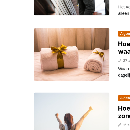
Het ve
alleen
Alge
Hoe
waa
27 
Waaro
dageli
Alge
Hoe
zon
15 