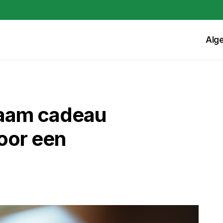
Alg
zaam cadeau
voor een