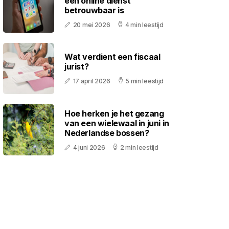
een online dienst
betrouwbaar is
20 mei 2026
4 min leestijd
Wat verdient een fiscaal
jurist?
17 april 2026
5 min leestijd
Hoe herken je het gezang
van een wielewaal in juni in
Nederlandse bossen?
4 juni 2026
2 min leestijd