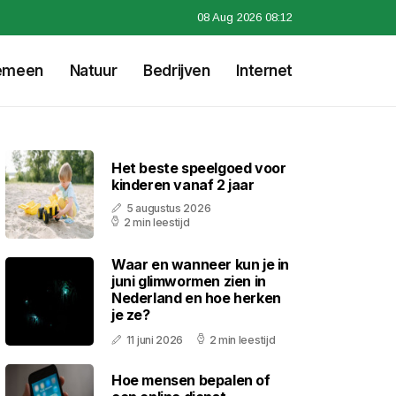
08 Aug 2026 08:12
emeen
Natuur
Bedrijven
Internet
Het beste speelgoed voor
kinderen vanaf 2 jaar
5 augustus 2026
2 min leestijd
Waar en wanneer kun je in
juni glimwormen zien in
Nederland en hoe herken
je ze?
11 juni 2026
2 min leestijd
Hoe mensen bepalen of