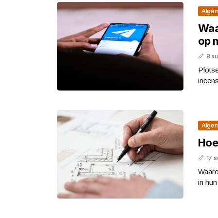
Alge
Waa
op 
8 a
Plots
ineens
Alge
Hoe 
17 
Waaro
in hun