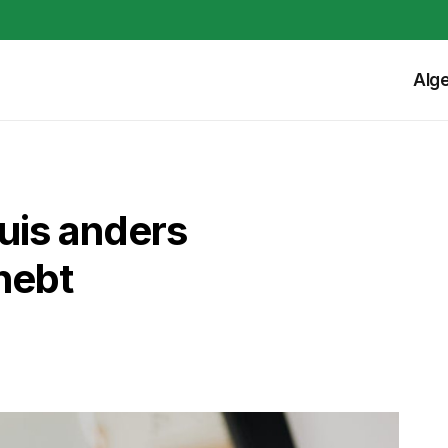
Alg
uis anders
 hebt