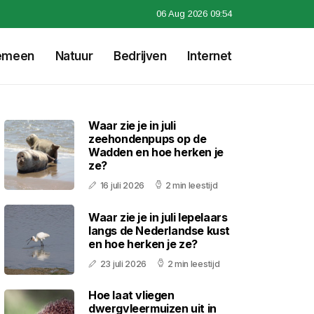
06 Aug 2026 09:54
emeen
Natuur
Bedrijven
Internet
Waar zie je in juli
zeehondenpups op de
Wadden en hoe herken je
ze?
16 juli 2026
2 min leestijd
Waar zie je in juli lepelaars
langs de Nederlandse kust
en hoe herken je ze?
23 juli 2026
2 min leestijd
Hoe laat vliegen
dwergvleermuizen uit in