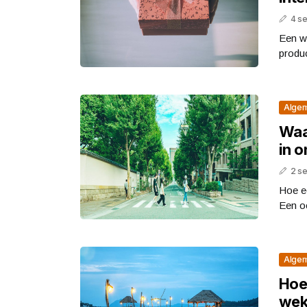
4 s
Een w
produc
Alge
Waa
in o
2 s
Hoe e
Een oc
Alge
Hoe 
weke