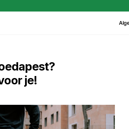
Alg
Boedapest?
voor je!