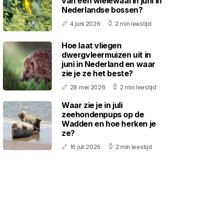
van een wielewaal in juni in
Nederlandse bossen?
4 juni 2026
2 min leestijd
Hoe laat vliegen
dwergvleermuizen uit in
juni in Nederland en waar
zie je ze het beste?
28 mei 2026
2 min leestijd
Waar zie je in juli
zeehondenpups op de
Wadden en hoe herken je
ze?
16 juli 2026
2 min leestijd