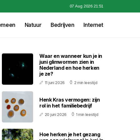
07 Aug 2026 21:51
emeen
Natuur
Bedrijven
Internet
Waar en wanneer kun je in
juni glimwormen zien in
Nederland en hoe herken
je ze?
11 juni 2026
2 min leestijd
Henk Kras vermogen: zijn
rol in het familiebedrijf
20 juni 2026
1 min leestijd
Hoe herken je het gezang