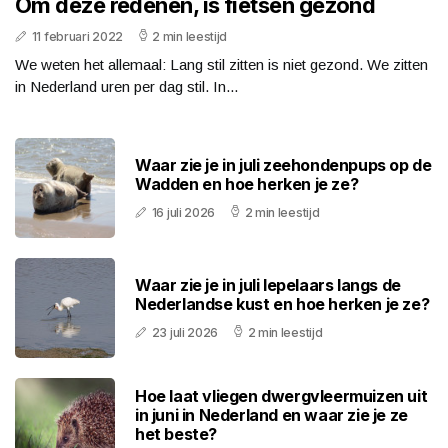
Om deze redenen, is fietsen gezond
11 februari 2022
2 min leestijd
We weten het allemaal: Lang stil zitten is niet gezond. We zitten
in Nederland uren per dag stil. In...
Waar zie je in juli zeehondenpups op de
Wadden en hoe herken je ze?
16 juli 2026
2 min leestijd
Waar zie je in juli lepelaars langs de
Nederlandse kust en hoe herken je ze?
23 juli 2026
2 min leestijd
Hoe laat vliegen dwergvleermuizen uit
in juni in Nederland en waar zie je ze
het beste?