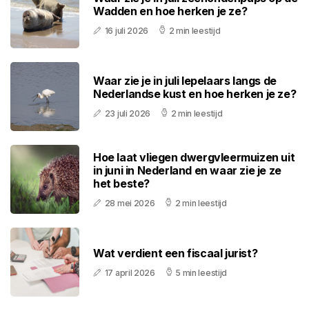
Wadden en hoe herken je ze?
16 juli 2026
2 min leestijd
Waar zie je in juli lepelaars langs de
Nederlandse kust en hoe herken je ze?
23 juli 2026
2 min leestijd
Hoe laat vliegen dwergvleermuizen uit
in juni in Nederland en waar zie je ze
het beste?
28 mei 2026
2 min leestijd
Wat verdient een fiscaal jurist?
17 april 2026
5 min leestijd