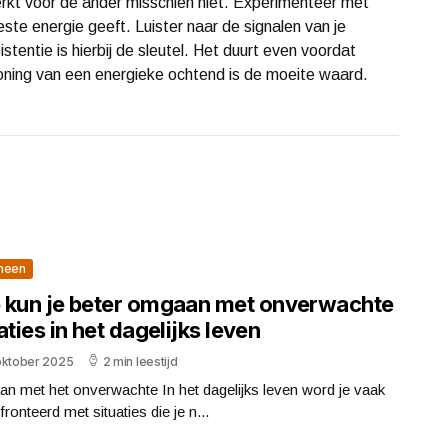
erkt voor de ander misschien niet. Experimenteer met
ste energie geeft. Luister naar de signalen van je
entie is hierbij de sleutel. Het duurt even voordat
oning van een energieke ochtend is de moeite waard.
meen
 kun je beter omgaan met onverwachte
aties in het dagelijks leven
oktober 2025
2 min leestijd
n met het onverwachte In het dagelijks leven word je vaak
ronteerd met situaties die je n...