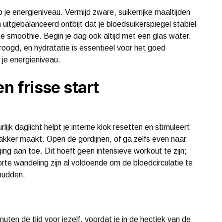
p je energieniveau. Vermijd zware, suikerrijke maaltijden
 uitgebalanceerd ontbijt dat je bloedsuikerspiegel stabiel
ke smoothie. Begin je dag ook altijd met een glas water.
edroogd, en hydratatie is essentieel voor het goed
f je energieniveau.
n frisse start
ijk daglicht helpt je interne klok resetten en stimuleert
akker maakt. Open de gordijnen, of ga zelfs even naar
ng aan toe. Dit hoeft geen intensieve workout te zijn;
rte wandeling zijn al voldoende om de bloedcirculatie te
chudden.
uten de tijd voor jezelf, voordat je in de hectiek van de