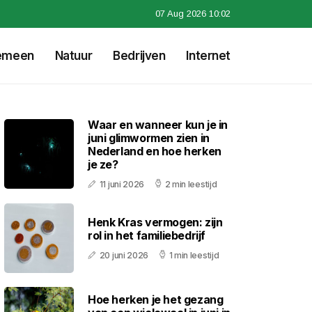
07 Aug 2026 10:02
emeen
Natuur
Bedrijven
Internet
Waar en wanneer kun je in
juni glimwormen zien in
Nederland en hoe herken
je ze?
11 juni 2026
2 min leestijd
Henk Kras vermogen: zijn
rol in het familiebedrijf
20 juni 2026
1 min leestijd
Hoe herken je het gezang