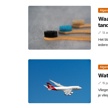
Alge
Waar
tan
13 
Het bl
iedere
Alge
Wat 
15 j
Vliege
je vli