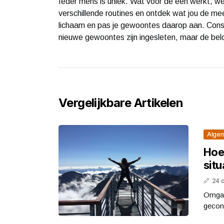
Ieder mens is uniek. Wat voor de één werkt, w
verschillende routines en ontdek wat jou de mee
lichaam en pas je gewoontes daarop aan. Consist
nieuwe gewoontes zijn ingesleten, maar de bel
Vergelijkbare Artikelen
Alge
Hoe
situ
24 
Omgaa
geconf