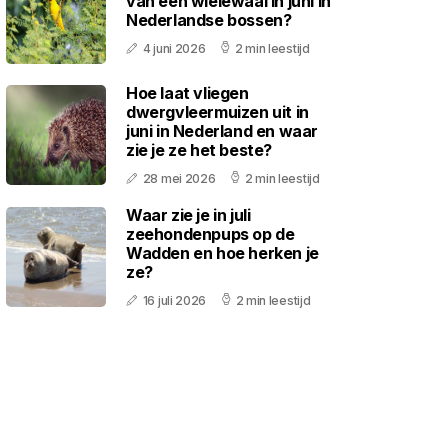
van een wielewaal in juni in
Nederlandse bossen?
4 juni 2026
2 min leestijd
Hoe laat vliegen
dwergvleermuizen uit in
juni in Nederland en waar
zie je ze het beste?
28 mei 2026
2 min leestijd
Waar zie je in juli
zeehondenpups op de
Wadden en hoe herken je
ze?
16 juli 2026
2 min leestijd