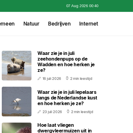
07 Aug 2026 00:40
emeen
Natuur
Bedrijven
Internet
Waar zie je in juli
zeehondenpups op de
Wadden en hoe herken je
ze?
16 juli 2026
2 min leestijd
Waar zie je in juli lepelaars
langs de Nederlandse kust
en hoe herken je ze?
23 juli 2026
2 min leestijd
Hoe laat vliegen
dwergvleermuizen uit in