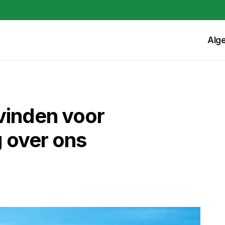
Alg
 vinden voor
g over ons