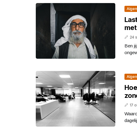
Alge
Las
met 
24 
Ben ji
ongewe
Alge
Hoe 
zon
17 
Waaro
dageli