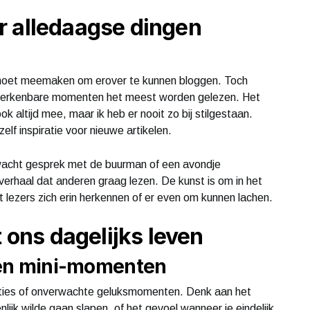
r alledaagse dingen
 moet meemaken om erover te kunnen bloggen. Toch
e, herkenbare momenten het meest worden gelezen. Het
ook altijd mee, maar ik heb er nooit zo bij stilgestaan.
lf inspiratie voor nieuwe artikelen.
wacht gesprek met de buurman of een avondje
erhaal dat anderen graag lezen. De kunst is om in het
 lezers zich erin herkennen of er even om kunnen lachen.
t ons dagelijks leven
s en mini-momenten
traties of onverwachte geluksmomenten. Denk aan het
enlijk wilde gaan slapen, of het gevoel wanneer je eindelijk