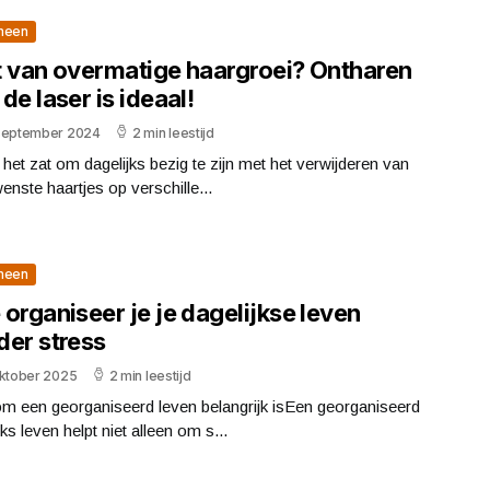
meen
t van overmatige haargroei? Ontharen
de laser is ideaal!
september 2024
2 min leestijd
j het zat om dagelijks bezig te zijn met het verwijderen van
nste haartjes op verschille...
meen
organiseer je je dagelijkse leven
der stress
oktober 2025
2 min leestijd
m een georganiseerd leven belangrijk isEen georganiseerd
jks leven helpt niet alleen om s...