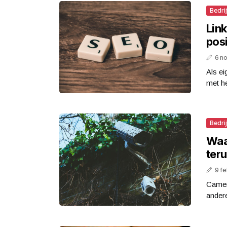
Bedri
Lin
posi
6 n
Als ei
met he
Bedri
Waa
ter
9 fe
Camera
andere