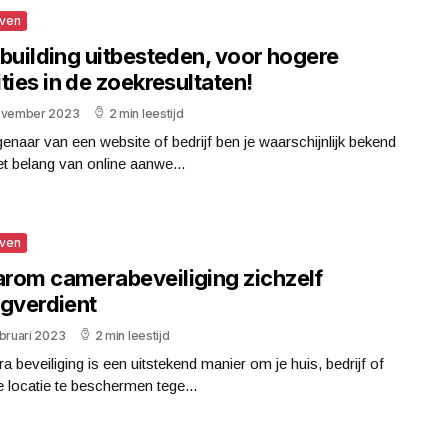
jven
kbuilding uitbesteden, voor hogere
ties in de zoekresultaten!
ovember 2023
2 min leestijd
genaar van een website of bedrijf ben je waarschijnlijk bekend
t belang van online aanwe...
jven
rom camerabeveiliging zichzelf
ugverdient
bruari 2023
2 min leestijd
 beveiliging is een uitstekend manier om je huis, bedrijf of
 locatie te beschermen tege...