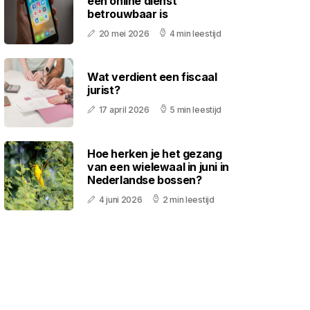
een online dienst
betrouwbaar is
20 mei 2026
4 min leestijd
Wat verdient een fiscaal
jurist?
17 april 2026
5 min leestijd
Hoe herken je het gezang
van een wielewaal in juni in
Nederlandse bossen?
4 juni 2026
2 min leestijd