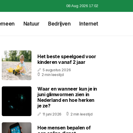
08 Aug 2026 17:02
emeen
Natuur
Bedrijven
Internet
Het beste speelgoed voor
kinderen vanaf 2 jaar
5 augustus 2026
2 min leestijd
Waar en wanneer kun je in
juni glimwormen zien in
Nederland en hoe herken
je ze?
11 juni 2026
2 min leestijd
Hoe mensen bepalen of