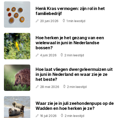
Henk Kras vermogen: zijn rol in het
familiebedrijf
20 juni 2026
1 min leestijd
Hoe herken je het gezang van een
wielewaal in juni in Nederlandse
bossen?
4 juni 2026
2 min leestijd
Hoe laat vliegen dwergvleermuizen uit
in juni in Nederland en waar zie je ze
het beste?
28 mei 2026
2 min leestijd
Waar zie je in juli zeehondenpups op de
Wadden en hoe herken je ze?
16 juli 2026
2 min leestijd