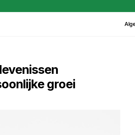
Alg
levenissen
soonlijke groei