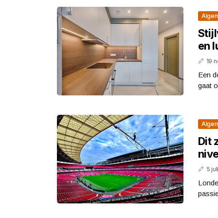
Alge
Stij
en 
19 
Een do
gaat o
Alge
Dit 
nive
5 ju
Londen
passie