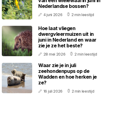
van een wielewaal in juni in
Nederlandse bossen?
4 juni 2026
2 min leestijd
Hoe laat vliegen
dwergvleermuizen uit in
juni in Nederland en waar
zie je ze het beste?
28 mei 2026
2 min leestijd
Waar zie je in juli
zeehondenpups op de
Wadden en hoe herken je
ze?
16 juli 2026
2 min leestijd