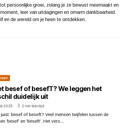
 tot persoonlijke groei, zolang je ze bewust meemaakt en
lk moment, leer van uitdagingen en omarm dankbaarheid.
lf en de wereld om je heen te ontdekken.
meen
et besef of besefT? We leggen het
chil duidelijk uit
uli 2025
2 min leestijd
 juist: besef of beseft? Veel mensen twijfelen tussen de
n 'besef' en 'beseft'. Het vers...