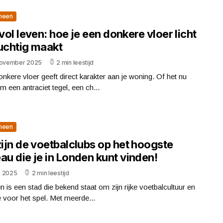
meen
lvol leven: hoe je een donkere vloer licht
luchtig maakt
november 2025
2 min leestijd
nkere vloer geeft direct karakter aan je woning. Of het nu
m een antraciet tegel, een ch...
meen
zijn de voetbalclubs op het hoogste
au die je in Londen kunt vinden!
li 2025
2 min leestijd
 is een stad die bekend staat om zijn rijke voetbalcultuur en
 voor het spel. Met meerde...