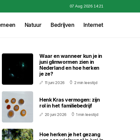
07 Aug 2026 14:21
emeen
Natuur
Bedrijven
Internet
Waar en wanneer kun je in
juni glimwormen zien in
Nederland en hoe herken
je ze?
11 juni 2026
2 min leestijd
Henk Kras vermogen: zijn
rol in het familiebedrijf
20 juni 2026
1 min leestijd
Hoe herken je het gezang