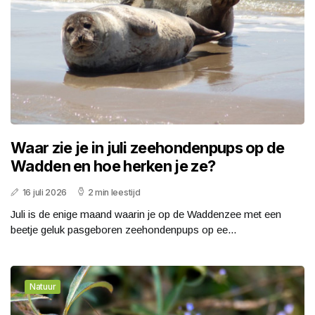
Waar zie je in juli zeehondenpups op de
Wadden en hoe herken je ze?
16 juli 2026
2 min leestijd
Juli is de enige maand waarin je op de Waddenzee met een
beetje geluk pasgeboren zeehondenpups op ee...
Natuur