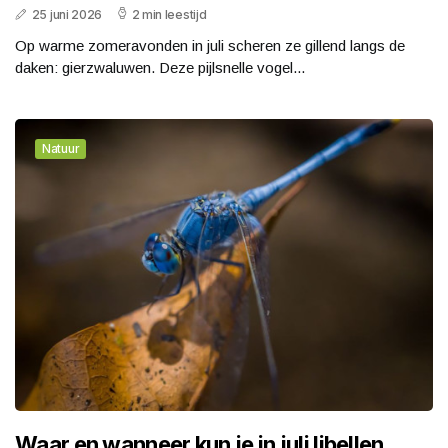
25 juni 2026
2 min leestijd
Op warme zomeravonden in juli scheren ze gillend langs de
daken: gierzwaluwen. Deze pijlsnelle vogel...
Natuur
Waar en wanneer kun je in juli libellen