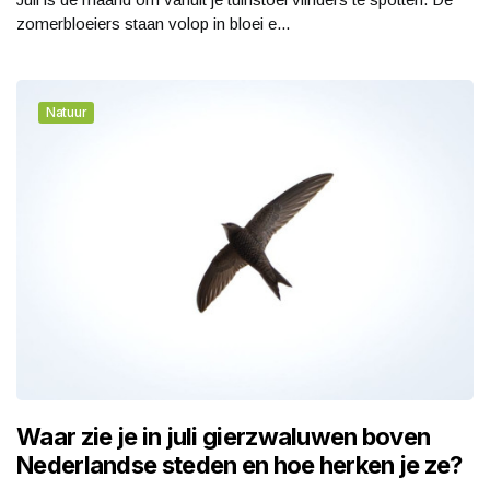
zomerbloeiers staan volop in bloei e...
Natuur
Waar zie je in juli gierzwaluwen boven
Nederlandse steden en hoe herken je ze?