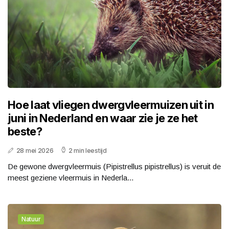
Hoe laat vliegen dwergvleermuizen uit in
juni in Nederland en waar zie je ze het
beste?
28 mei 2026
2 min leestijd
De gewone dwergvleermuis (Pipistrellus pipistrellus) is veruit de
meest geziene vleermuis in Nederla...
Natuur