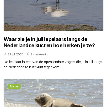
Waar zie je in juli lepelaars langs de
Nederlandse kust en hoe herken je ze?
23 juli 2026
2 min leestijd
De lepelaar is een van de opvallendste vogels die je in juli langs
de Nederlandse kust kunt tegenkom...
Natuur